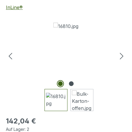
InLine®
Bildergalerie überspringen
Regulärer Preis:
142,04 €
Auf Lager:
2