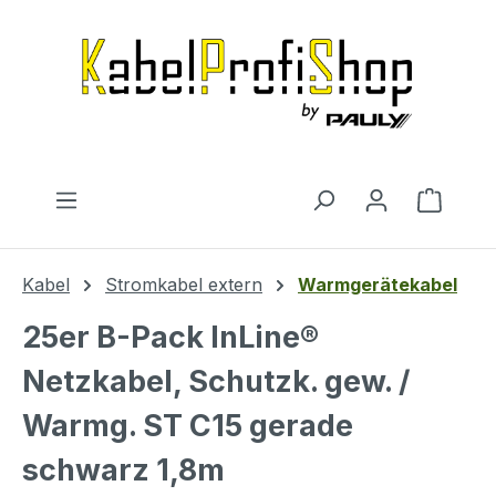
Zum Hauptinhalt springen
Warenk
Kabel
Stromkabel extern
Warmgerätekabel
25er B-Pack InLine®
Netzkabel, Schutzk. gew. /
Warmg. ST C15 gerade
schwarz 1,8m