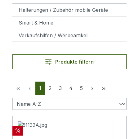
Halterungen / Zubehör mobile Geräte
Smart & Home
Verkaufshilfen / Werbeartikel
Produkte filtern
Seite
Seite
Seite
Seite
Seite
1
2
3
4
5
Rabatt
%