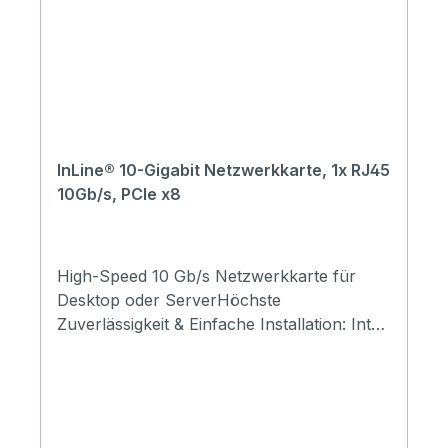
InLine® 10-Gigabit Netzwerkkarte, 1x RJ45
10Gb/s, PCIe x8
High-Speed 10 Gb/s Netzwerkkarte für
Desktop oder ServerHöchste
Zuverlässigkeit & Einfache Installation: Intel
X540 Chipsatz und PCIe x8
SchnittstelleMaximale Kompatibilität:
Unterstützt Betriebssysteme ab Windows 7,
Server 2008, Linux Kernel 2.6nUnterstützt
VLAN, Link Aggregation und iSCSI