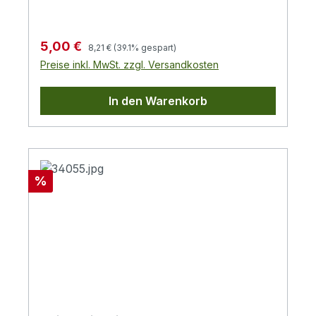
diesem Kabel die FireWire400 Geräte
angeschlossen werden. 9pol. Stecker auf
4pol. SteckerDoppelt geschirmtes Kabel
Regulärer Preis:
Verkaufspreis:
5,00 €
8,21 €
(39.1% gespart)
Preise inkl. MwSt. zzgl. Versandkosten
In den Warenkorb
Rabatt
%