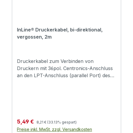
InLine® Druckerkabel, bi-direktional,
vergossen, 2m
Druckerkabel zum Verbinden von
Druckern mit 36pol. Centronics-Anschluss
an den LPT-Anschluss (parallel Port) des
Computers.25pol. Sub D Stecker an 36pol.
Centronics Steckerbelegt nach IEEE1284mit
einer einfachen FolienschirmungStecker
vergossenFarbe beige
Regulärer Preis:
Verkaufspreis:
5,49 €
8,21 €
(33.13% gespart)
Preise inkl. MwSt. zzgl. Versandkosten