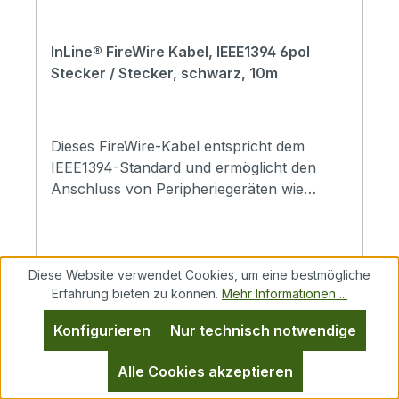
InLine® FireWire Kabel, IEEE1394 6pol
Stecker / Stecker, schwarz, 10m
Dieses FireWire-Kabel entspricht dem
IEEE1394-Standard und ermöglicht den
Anschluss von Peripheriegeräten wie
Digitalkameras, DVDs, Digital Audio und
anderen.6poliger Stecker auf 6poligen
SteckerEntspricht dem IEEE1394a-
StandardUnterstützt eine maximale
Diese Website verwendet Cookies, um eine bestmögliche
Erfahrung bieten zu können.
Mehr Informationen ...
Übertragungsrate von 400 Mb/s
Regulärer Preis:
Verkaufspreis:
20,80 €
Konfigurieren
Nur technisch notwendige
35,70 €
(41.74% gespart)
Preise inkl. MwSt. zzgl. Versandkosten
Alle Cookies akzeptieren
In den Warenkorb