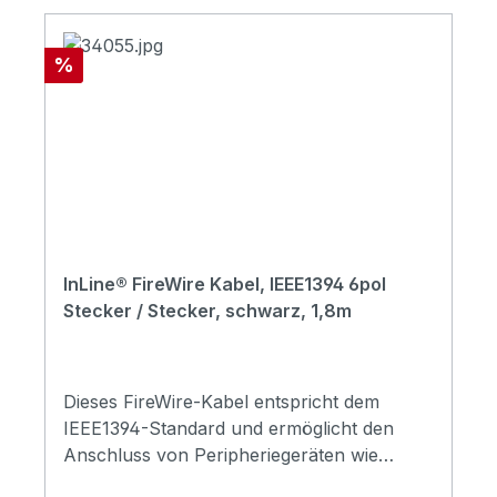
Rabatt
%
InLine® FireWire Kabel, IEEE1394 6pol
Stecker / Stecker, schwarz, 1,8m
Dieses FireWire-Kabel entspricht dem
IEEE1394-Standard und ermöglicht den
Anschluss von Peripheriegeräten wie
Digitalkameras, DVDs, Digital Audio und