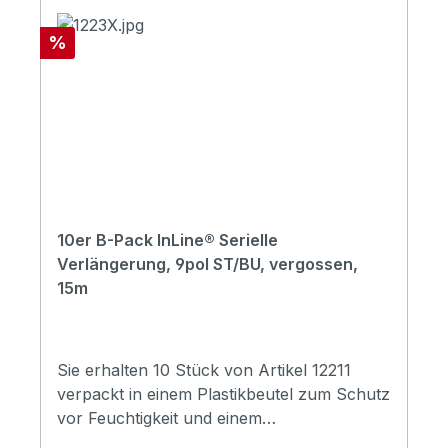
Rabatt
%
10er B-Pack InLine® Serielle
Verlängerung, 9pol ST/BU, vergossen,
15m
Sie erhalten 10 Stück von Artikel 12211
verpackt in einem Plastikbeutel zum Schutz
vor Feuchtigkeit und einem
Umkarton.Datenkabel zum Anschluss von