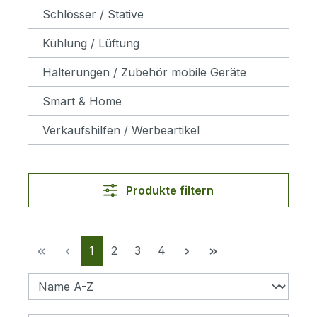
Schlösser / Stative
Kühlung / Lüftung
Halterungen / Zubehör mobile Geräte
Smart & Home
Verkaufshilfen / Werbeartikel
Produkte filtern
Seite
Seite
Seite
Seite
1
2
3
4