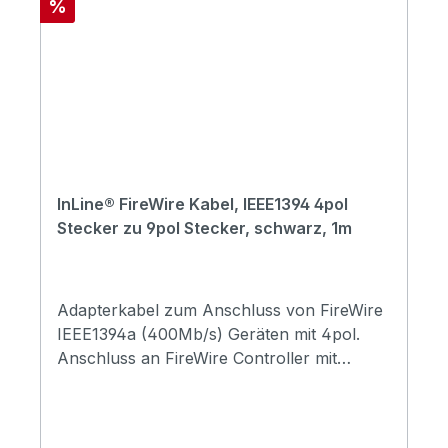
Rabatt
%
oder anderen Schnittstellen ist nicht
möglich. Bitte prüfen Sie vor dem Kauf, ob
Ihre Geräte über einen passenden FireWire
Anschluss verfügen.Anschluss: FireWire 4-
pol Stecker auf 6-pol SteckerStandard:
IEEE1394aDatenübertragungsrate: bis zu
400 Mb/sLänge: 1,8 m
InLine® FireWire Kabel, IEEE1394 4pol
Stecker zu 9pol Stecker, schwarz, 1m
Adapterkabel zum Anschluss von FireWire
IEEE1394a (400Mb/s) Geräten mit 4pol.
Anschluss an FireWire Controller mit
IEEE1394b (800Mb/s) Anschluss.
Firewire800 Controller sind
abwärtskompatibel, somit können mit