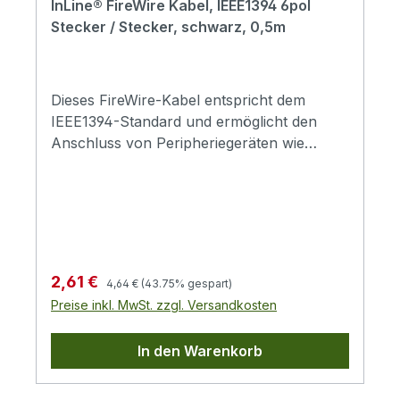
InLine® FireWire Kabel, IEEE1394 6pol
Stecker / Stecker, schwarz, 0,5m
Dieses FireWire-Kabel entspricht dem
IEEE1394-Standard und ermöglicht den
Anschluss von Peripheriegeräten wie
Digitalkameras, DVDs, Digital Audio und
anderen.6poliger Stecker auf 6poligen
SteckerEntspricht dem IEEE1394a-
StandardUnterstützt eine maximale
Übertragungsrate von 400 Mb/s
Regulärer Preis:
Verkaufspreis:
2,61 €
4,64 €
(43.75% gespart)
Preise inkl. MwSt. zzgl. Versandkosten
In den Warenkorb