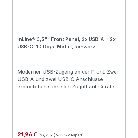
InLine® 3,5"" Front Panel, 2x USB-A + 2x
USB-C, 10 Gb/s, Metall, schwarz
Moderner USB-Zugang an der Front: Zwei
USB-A und zwei USB-C Anschlüsse
ermöglichen schnellen Zugriff auf Geräte
direkt an der PC-Vorderseite. Hohe
Datenrate mit 10 Gb/s: USB 3.2 Gen2 Ports
liefern eine schnelle Datenübertragung für
SSDs, externe Festplatten oder große
Medieninhalte. Stabile Verbindung durch
SATA-Strom: Der zusätzliche
Regulärer Preis:
Verkaufspreis:
21,96 €
29,75 €
(26.18% gespart)