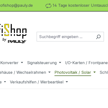
ofishop@pauly.de
14 Tage kostenloser Umtausch
 Konverter
Signalsteuerung
I/O-Karten / Frontpanel
ehäuse / Wechselrahmen
Photovoltaik / Solar
Schl
e
Verkaufshilfen / Werbeartikel