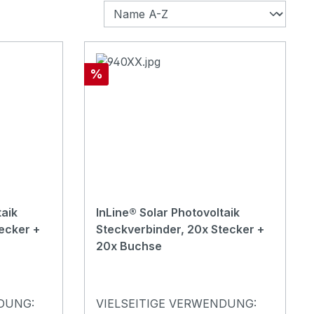
Rabatt
%
taik
InLine® Solar Photovoltaik
ecker +
Steckverbinder, 20x Stecker +
20x Buchse
DUNG:
VIELSEITIGE VERWENDUNG: