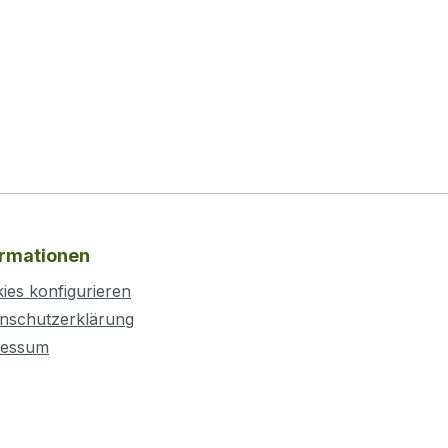
4, bietet
MC4, Standard4 und PV4, bietet
das Set eine vielseitige
Anwendung in
t einer
Photovoltaikanlagen. Mit einer
im
IP68-Wasserdichtigkeit im
ützt es
gesteckten Zustand schützt es
 und
zuverlässig vor Wasser und
er sind
Staub. Die Steckverbinder sind
nnung von
für eine maximale Spannung von
1500V DC und 30A
gelegt
Strombelastbarkeit ausgelegt
ormationen
nem
und funktionieren in einem
 -40 °C
Temperaturbereich von -40 °C
ies konfigurieren
ne sichere
bis +85 °C. Ideal für eine sichere
nschutzerklärung
ung in
und langlebige Verbindung in
ressum
ationen.
anspruchsvollen Installationen.