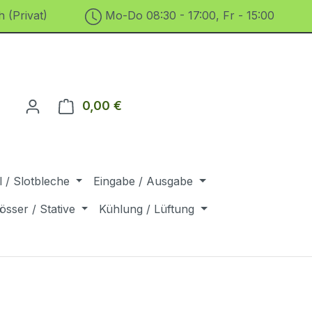
 (Privat)
Mo-Do 08:30 - 17:00, Fr - 15:00
0,00 €
Warenkorb enthält 0 Positionen. D
 / Slotbleche
Eingabe / Ausgabe
össer / Stative
Kühlung / Lüftung