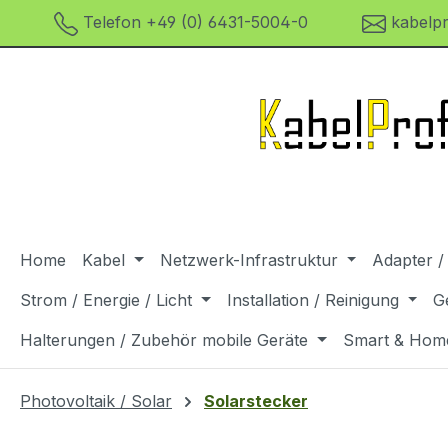
Telefon +49 (0) 6431-5004-0
kabelpr
m Hauptinhalt springen
Zur Suche springen
Zur Hauptnavigation springen
Home
Kabel
Netzwerk-Infrastruktur
Adapter /
Strom / Energie / Licht
Installation / Reinigung
G
Halterungen / Zubehör mobile Geräte
Smart & Hom
Photovoltaik / Solar
Solarstecker