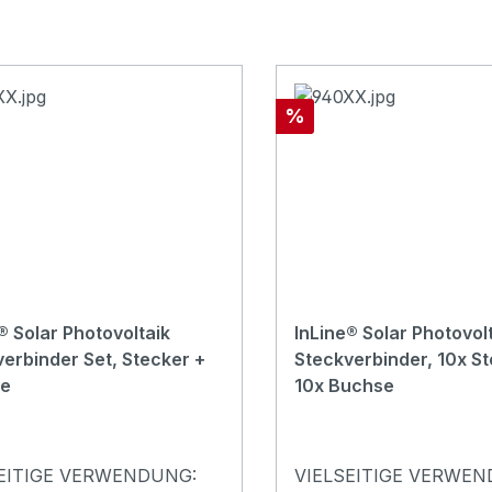
Rabatt
%
® Solar Photovoltaik
InLine® Solar Photovol
erbinder Set, Stecker +
Steckverbinder, 10x St
e
10x Buchse
EITIGE VERWENDUNG:
VIELSEITIGE VERWEN