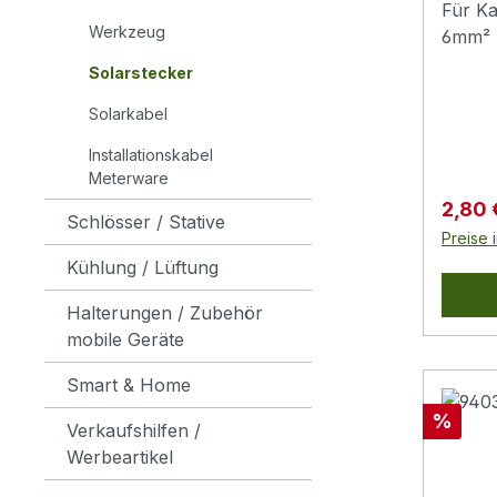
Für Ka
Werkzeug
6mm² 
von 5 
Solarstecker
unters
Solarkabel
z. B. 
Solar
Installationskabel
InLin
Meterware
MC4, 
Verkau
2,80
Schlösser / Stative
Steck
Preise 
geeig
Kühlung / Lüftung
SICHE
im ges
Halterungen / Zubehör
garant
mobile Geräte
gegen
STRO
Smart & Home
Geeign
Rabatt
%
Verkaufshilfen /
und 30
Werbeartikel
und si
Strom