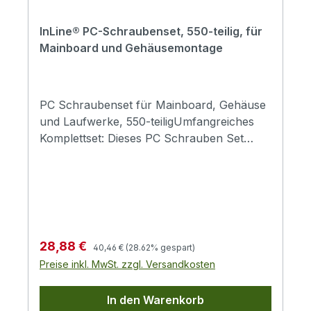
InLine® PC-Schraubenset, 550-teilig, für
Mainboard und Gehäusemontage
PC Schraubenset für Mainboard, Gehäuse
und Laufwerke, 550-teiligUmfangreiches
Komplettset: Dieses PC Schrauben Set
enthält 550 Teile für zahlreiche
Anwendungen im Computerbereich und
unterstützt Sie bei Montage, Wartung und
Erweiterung Ihrer HardwarePassgenaue
Verbindungselemente: Alle Schrauben und
Abstandshalter sind auf typische PC
Regulärer Preis:
Verkaufspreis:
28,88 €
40,46 €
(28.62% gespart)
Komponenten abgestimmt und ermöglichen
Preise inkl. MwSt. zzgl. Versandkosten
eine sichere und stabile Installation im
GehäuseVielseitige Einsatzmöglichkeiten:
In den Warenkorb
Geeignet für Mainboard, Gehäuse, HDD,