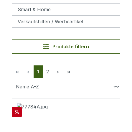
Smart & Home
Verkaufshilfen / Werbeartikel
Produkte filtern
Seite
Seite
1
2
Rabatt
%