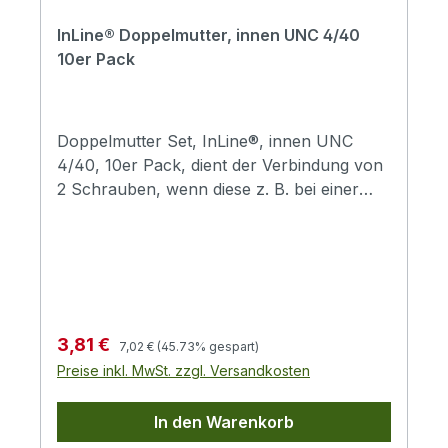
InLine® Doppelmutter, innen UNC 4/40
10er Pack
Doppelmutter Set, InLine®, innen UNC
4/40, 10er Pack, dient der Verbindung von
2 Schrauben, wenn diese z. B. bei einer
Sub-D Kabelverbindung
aufeinandertreffen.Höhe:
5,8mmInnengewinde: UNC 4/40VPE: 10
Stück im Set, Preis = pro Set
Regulärer Preis:
Verkaufspreis:
3,81 €
7,02 €
(45.73% gespart)
Preise inkl. MwSt. zzgl. Versandkosten
In den Warenkorb