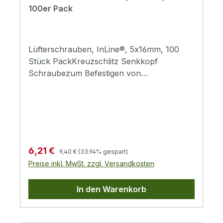
sicher.Abmessung: 5,0 x 10,0 mmMaterial:
100er Pack
Stahl (SAE 1018)Oberfläche:
vernickeltKopf: SenkkopfAntrieb:
KreuzschlitzFarbe: SilberVerwendung:
Befestigung von Gehäuselüftern am PC-
Lüfterschrauben, InLine®, 5x16mm, 100
GehäuseVerpackung: PE-TüteMenge: 2000
Stück PackKreuzschlitz Senkkopf
Stück
Schraubezum Befestigen von
Gehäuselüftern am PC-Gehäuse100 Stück
in PE-Tütevernickelte Stahlschrauben (SAE
1018)
Regulärer Preis:
Verkaufspreis:
6,21 €
9,40 €
(33.94% gespart)
Preise inkl. MwSt. zzgl. Versandkosten
In den Warenkorb