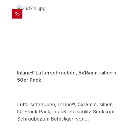
Rabatt
%
InLine® Lüfterschrauben, 5x16mm, silbern
50er Pack
Lüfterschrauben, InLine®, 5x16mm, silber,
50 Stück Pack, bulkKreuzschlitz Senkkopf
Schraubezum Befestigen von
Gehäuselüftern am PC-Gehäuse50 Stück in
PE-Tütevernickelte Stahlschrauben (SAE