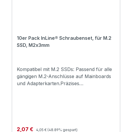
10er Pack InLine® Schraubenset, für M.2
SSD, M2x3mm
Kompatibel mit M.2 SSDs: Passend für alle
gängigen M.2-Anschlüsse auf Mainboards
und Adapterkarten.Präzises
Schraubenmaß M2x3mm: Standardgröße
für zuverlässige Befestigung ohne
Anpassung.Robustes Material: Vernickelter
Stahl sorgt für Haltbarkeit und
Korrosionsschutz.Einfaches Verschrauben:
Linsenkopf mit Kreuzschlitz ermöglicht
Regulärer Preis:
Verkaufspreis:
2,07 €
4,05 €
(48.89% gespart)