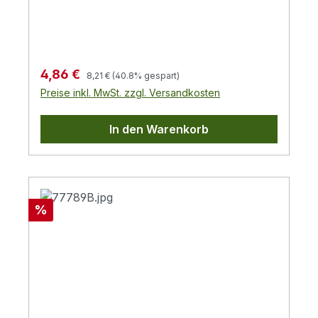
1018)
Regulärer Preis:
Verkaufspreis:
4,86 €
8,21 €
(40.8% gespart)
Preise inkl. MwSt. zzgl. Versandkosten
In den Warenkorb
Rabatt
%