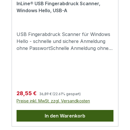
InLine® USB Fingerabdruck Scanner,
Windows Hello, USB-A
USB Fingerabdruck Scanner für Windows
Hello - schnelle und sichere Anmeldung
ohne PasswortSchnelle Anmeldung ohne
Passwort: Ermöglicht den direkten Login
per Fingerabdruck mit Windows Hello und
reduziert die Eingabe von Passwörtern im
täglichen Einsatz deutlichHohe
Erkennungsgeschwindigkeit: Erkennt
Fingerabdrücke in nur 0,5 Sekunden und
Regulärer Preis:
Verkaufspreis:
28,55 €
36,89 €
(22.61% gespart)
sorgt für einen sofortigen Zugriff ohne
Preise inkl. MwSt. zzgl. Versandkosten
Verzögerungen am SystemWindows Hello
kompatibel: Unterstützt die integrierte
In den Warenkorb
Windows Funktion ab Windows 10 und
ermöglicht eine sichere und komfortable