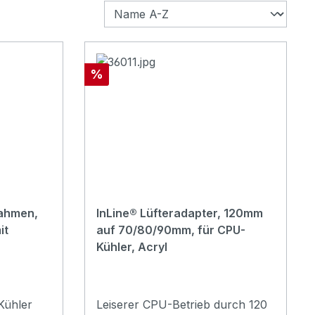
Rabatt
%
rahmen,
InLine® Lüfteradapter, 120mm
it
auf 70/80/90mm, für CPU-
Kühler, Acryl
Kühler
Leiserer CPU-Betrieb durch 120