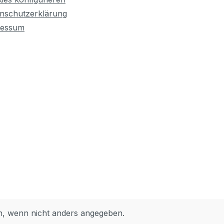
die gesamte Kühlung zu
ersetzen.Anwendung: CPU-
nschutzerklärung
KühlerAdaptermaß: 120 mm auf
ressum
70/80/90 mmMaterial:
AcrylFarbe:
TransparentLieferumfang:
Schrauben, Unterlegscheiben
 wenn nicht anders angegeben.