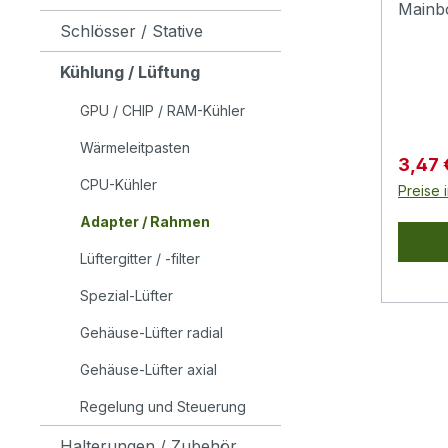
Mainb
Schlösser / Stative
Monta
wird s
Kühlung / Lüftung
fixier
Defekt
GPU / CHIP / RAM-Kühler
Halter
Wärmeleitpasten
Zuordn
Verkau
3,47
Basis
CPU-Kühler
Preise 
Befest
Adapter / Rahmen
System
Basis
Lüftergitter / -filter
fixier
Spezial-Lüfter
zuverl
4 wei
Gehäuse-Lüfter radial
Kunsts
4 sch
Gehäuse-Lüfter axial
Kunsts
Regelung und Steuerung
und di
Befes
Halterungen / Zubehör