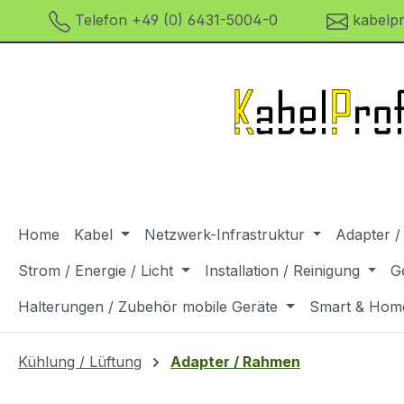
Telefon +49 (0) 6431-5004-0
kabelpr
m Hauptinhalt springen
Zur Suche springen
Zur Hauptnavigation springen
Home
Kabel
Netzwerk-Infrastruktur
Adapter /
Strom / Energie / Licht
Installation / Reinigung
G
Halterungen / Zubehör mobile Geräte
Smart & Hom
Kühlung / Lüftung
Adapter / Rahmen