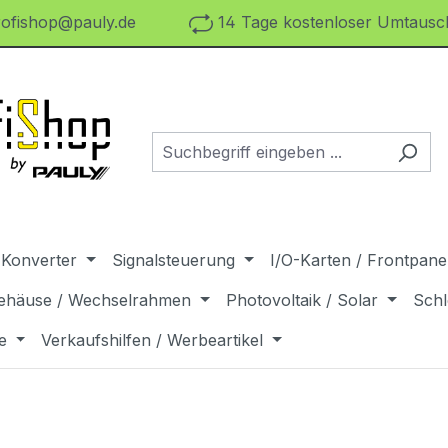
ofishop@pauly.de
14 Tage kostenloser Umtausch
 Konverter
Signalsteuerung
I/O-Karten / Frontpanel
ehäuse / Wechselrahmen
Photovoltaik / Solar
Schl
e
Verkaufshilfen / Werbeartikel