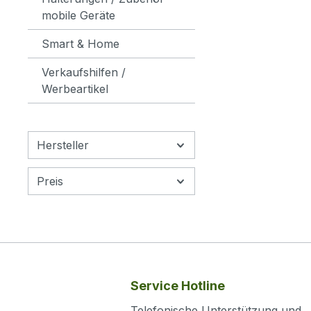
auf S
mobile Geräte
ermögl
Smart & Home
Ersatz
beschä
Verkaufshilfen /
und un
Werbeartikel
Monta
Kompo
hilfrei
Hersteller
Ort, i
Instan
Infras
Preis
von U
öffent
sich d
System
zuverl
warte
Service Hotline
von C
Telefonische Unterstützung und