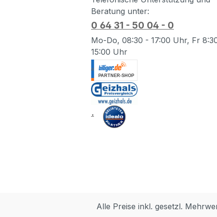
775Kom
Beratung unter:
775Lie
Kunsts
0 64 31 - 50 04 - 0
schwa
Mo-Do, 08:30 - 17:00 Uhr, Fr 8:30
Kunst
15:00 Uhr
ateria
.
Weiß/S
.
Alle Preise inkl. gesetzl. Mehrwe