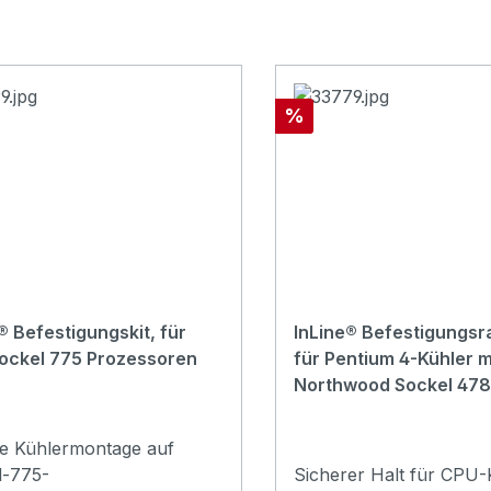
Rabatt
%
® Befestigungskit, für
InLine® Befestigungs
Sockel 775 Prozessoren
für Pentium 4-Kühler m
Northwood Sockel 478
re Kühlermontage auf
l-775-
Sicherer Halt für CPU-