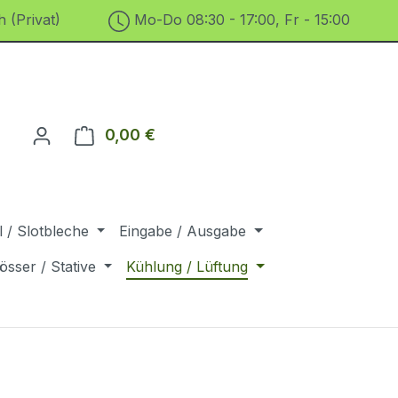
 (Privat)
Mo-Do 08:30 - 17:00, Fr - 15:00
0,00 €
Warenkorb enthält 0 Positionen. D
 / Slotbleche
Eingabe / Ausgabe
össer / Stative
Kühlung / Lüftung