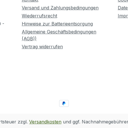
patibilität: Sockel
ferumfang: 4x weiße
Versand und Zahlungsbedingungen
Date
toffbasishalterungen, 4x
Wiederrufsrecht
Imp
rze
 -
Hinweise zur Batterieentsorgung
stoffbefestigungskappenM
Allgemeine Geschäftsbedingungen
l: KunststoffFarbe:
(AGB))
chwarzAnzahl Teile: 8
Vertrag widerrufen
rtsteuer zzgl.
Versandkosten
und ggf. Nachnahmegebühren,