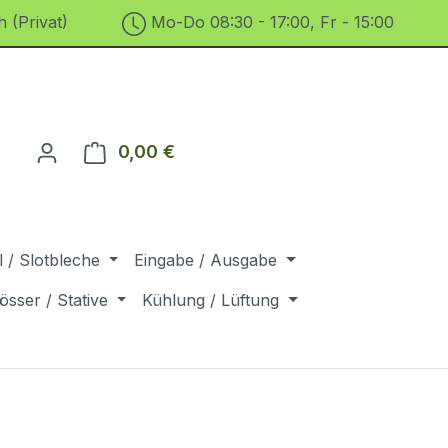
 (Privat)
Mo-Do 08:30 - 17:00, Fr - 15:00
0,00 €
Warenkorb enthält 0 Positionen. D
 / Slotbleche
Eingabe / Ausgabe
össer / Stative
Kühlung / Lüftung