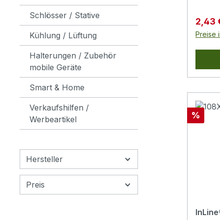
mm Bu
und T
3,5 mm
Schlösser / Stative
gemei
Verkau
2,43
mBele
übertr
Preise 
Kühlung / Lüftung
Schwa
Aufbau
Stecke
Halterungen / Zubehör
korrek
mobile Geräte
Handha
schnel
Smart & Home
Aufna
Verkaufshilfen /
Bildsc
Rabatt
%
Werbeartikel
verbin
3,5 m
beispi
Ferns
Hersteller
Eingän
Stecke
Preis
Videos
Kabel,
InLin
Stecke