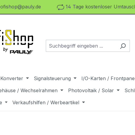
ofishop@pauly.de
14 Tage kostenloser Umtausch
 Konverter
Signalsteuerung
I/O-Karten / Frontpanel
ehäuse / Wechselrahmen
Photovoltaik / Solar
Schl
e
Verkaufshilfen / Werbeartikel