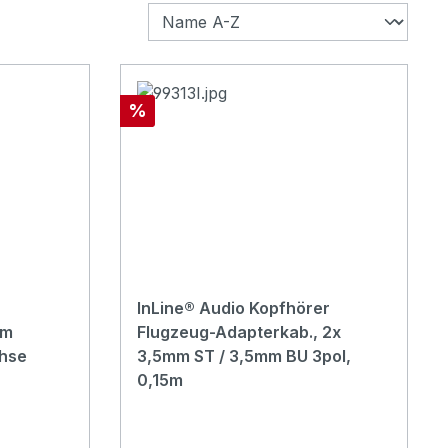
Rabatt
%
InLine® Audio Kopfhörer
mm
Flugzeug-Adapterkab., 2x
hse
3,5mm ST / 3,5mm BU 3pol,
0,15m