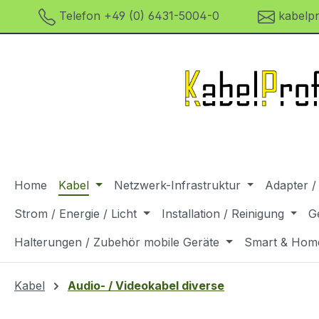
Telefon +49 (0) 6431-5004-0
kabelpr
m Hauptinhalt springen
Zur Suche springen
Zur Hauptnavigation springen
Home
Kabel
Netzwerk-Infrastruktur
Adapter /
Strom / Energie / Licht
Installation / Reinigung
G
Halterungen / Zubehör mobile Geräte
Smart & Hom
Kabel
Audio- / Videokabel diverse