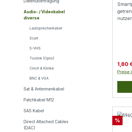
Datenübertragung
Smart
getre
Audio- / Videokabel
diverse
nutze
PC nut
Lautsprecherkabel
Headse
Scart
und M
betrei
S-VHS
Zwei 
Toslink (Opto)
Kopfh
Verkau
1,80 
sauber
Cinch & Klinke
Preise 
Anschl
BNC & VGA
0,15 m
Ansch
Sat & Antennenkabel
Kabel
Patchkabel M12
Arbeit
Direkt
SAS Kabel
verwe
Rabatt
%
Direct Attached Cables
verbin
(DAC)
4-pol 