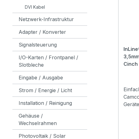
Buchse
DVI Kabel
getre
Netzwerk-Infrastruktur
für Ko
besitz
Adapter / Konverter
kombin
komfor
Signalsteuerung
InLine
separ
3,5mm
I/O-Karten / Frontpanel /
zusätz
Cinch
Slotbleche
profe
bei In
Eingabe / Ausgabe
Servic
übersi
Einfa
Strom / Energie / Licht
den zu
Camco
Installation / Reinigung
Deskt
Geräte
Noteb
Verbin
Gehäuse /
Infras
pol. 3
Wechselrahmen
Unter
Eingän
Einric
und Vi
Photovoltaik / Solar