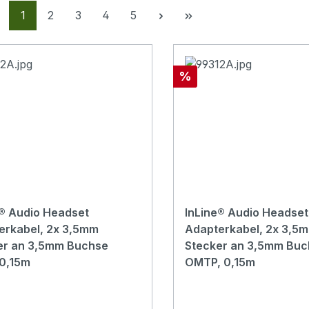
Seite
Seite
Seite
Seite
Seite
1
2
3
4
5
Rabatt
%
e® Audio Headset
InLine® Audio Headset
erkabel, 2x 3,5mm
Adapterkabel, 2x 3,5
er an 3,5mm Buchse
Stecker an 3,5mm Buc
 0,15m
OMTP, 0,15m