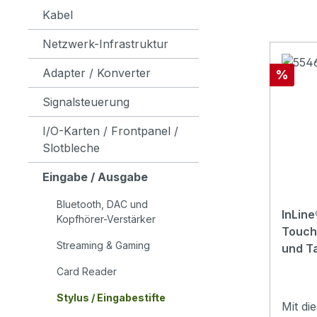
Kabel
Netzwerk-Infrastruktur
Adapter / Konverter
Rabatt
%
Signalsteuerung
I/O-Karten / Frontpanel /
Slotbleche
Eingabe / Ausgabe
Bluetooth, DAC und
InLine
Kopfhörer-Verstärker
Touch
Streaming & Gaming
und Ta
Card Reader
Stylus / Eingabestifte
Mit di