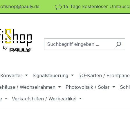
ofishop@pauly.de
14 Tage kostenloser Umtausch
 Konverter
Signalsteuerung
I/O-Karten / Frontpanel
ehäuse / Wechselrahmen
Photovoltaik / Solar
Schl
e
Verkaufshilfen / Werbeartikel