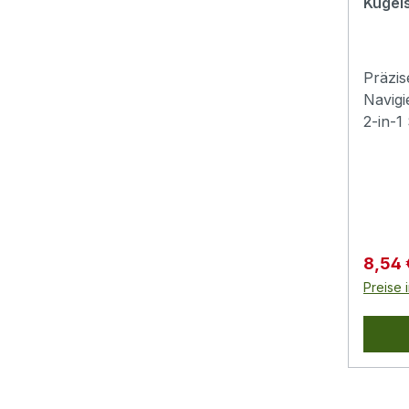
Kugels
Präzis
Navigi
2-in-1
zwisch
Kugels
einem 
Bedie
Wisch
Touch-
Verkau
8,54
Steue
Preise 
Gesten
Ergon
Durchm
entspa
Zeich
Skizzi