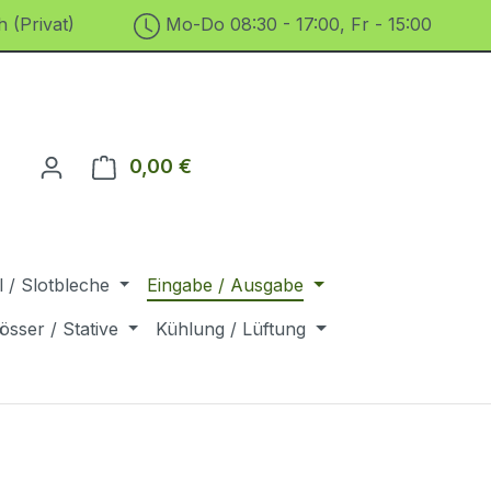
 (Privat)
Mo-Do 08:30 - 17:00, Fr - 15:00
0,00 €
Warenkorb enthält 0 Positionen. D
 / Slotbleche
Eingabe / Ausgabe
össer / Stative
Kühlung / Lüftung