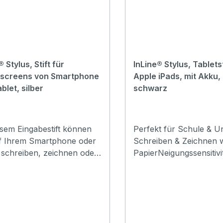
® Stylus, Stift für
InLine® Stylus, Tabletst
screens von Smartphone
Apple iPads, mit Akku,
blet, silber
schwarz
esem Eingabestift können
Perfekt für Schule & Un
uf Ihrem Smartphone oder
Schreiben & Zeichnen w
 schreiben, zeichnen oder
PapierNeigungssensitivit
ienen, ohne das Display
Variierte Strichstärken 
 mit Ihren Fingern
präzise Notizen & Skiz
ren zu müssen. Somit
Rejection: Kein störend
hen keine Fettflecken und
Handauflegen auf dem
räzise Eingabe ist
DisplayUSB-C Schnellla