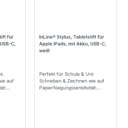
ift für
InLine® Stylus, Tabletstift für
 USB-C,
Apple iPads, mit Akku, USB-C,
weiß
i:
Perfekt für Schule & Uni:
ie auf
Schreiben & Zeichnen wie auf
ät:
PapierNeigungssensitivität:
für
Variierte Strichstärken für
zenPalm
präzise Notizen & SkizzenPalm
es
Rejection: Kein störendes
Handauflegen auf dem
dung: In
DisplayUSB-C Schnellladung: In