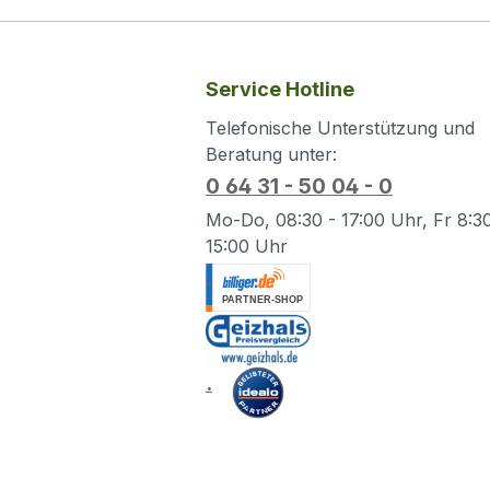
Anmut
verchr
biete
Service Hotline
robust
Telefonische Unterstützung und
Geräte
Beratung unter:
auf ka
Tablet
0 64 31 - 50 04 - 0
iOS, 
Mo-Do, 08:30 - 17:00 Uhr, Fr 8:30
2-in-1 
15:00 Uhr
Touch
.
Schrei
gummie
mm Du
Apps k
.
hinter
Finger
schwa
Notize