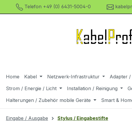
Telefon +49 (0) 6431-5004-0
kabelpr
m Hauptinhalt springen
Zur Suche springen
Zur Hauptnavigation springen
Home
Kabel
Netzwerk-Infrastruktur
Adapter /
Strom / Energie / Licht
Installation / Reinigung
G
Halterungen / Zubehör mobile Geräte
Smart & Hom
Eingabe / Ausgabe
Stylus / Eingabestifte