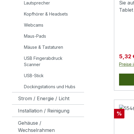
Sie a
Lautsprecher
Tablet
Kopfhörer & Headsets
es bed
direkt
Webcams
berüh
Maus-Pads
entste
eine p
Mäuse & Tastaturen
möglic
Verkau
5,32
USB Fingerabdruck
Zeich
Preise 
Scanner
Gummis
Arbei
USB-Stick
Alumi
Dockingstations und Hubs
ein pe
Schrei
Strom / Energie / Licht
allen 
kapaz
Installation / Reinigung
Rabatt
%
Gehäuse /
Wechselrahmen