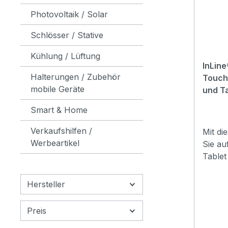
Photovoltaik / Solar
Schlösser / Stative
Kühlung / Lüftung
InLine
Halterungen / Zubehör
Touch
mobile Geräte
und Ta
Smart & Home
Verkaufshilfen /
Mit di
Werbeartikel
Sie a
Tablet
es bed
direkt
Hersteller
berüh
entste
Preis
eine p