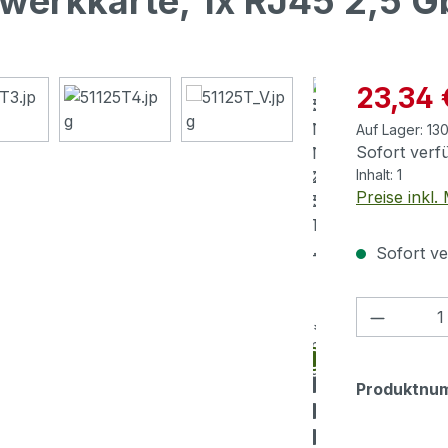
werkkarte, 1x RJ45 2,5 Gb
Verkaufspre
23,34 
Auf Lager:
13
Sofort verfü
Inhalt:
1
Preise inkl
Sofort ve
Produkt
Produktnu