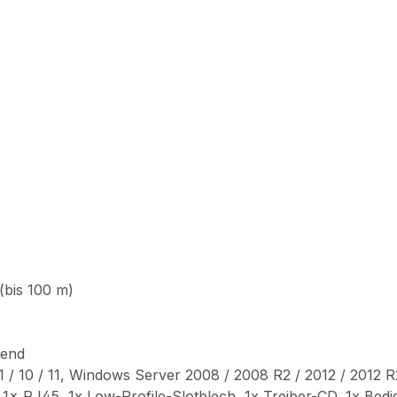
(bis 100 m)
rend
 / 10 / 11, Windows Server 2008 / 2008 R2 / 2012 / 2012 R2
 1× RJ45, 1x Low-Profile-Slotblech, 1x Treiber-CD, 1x Bed