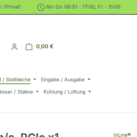
 (Privat)
Mo-Do 08:30 - 17:00, Fr - 15:00
0,00 €
Warenkorb enthält 0 Positionen. D
 / Slotbleche
Eingabe / Ausgabe
össer / Stative
Kühlung / Lüftung
InLine®