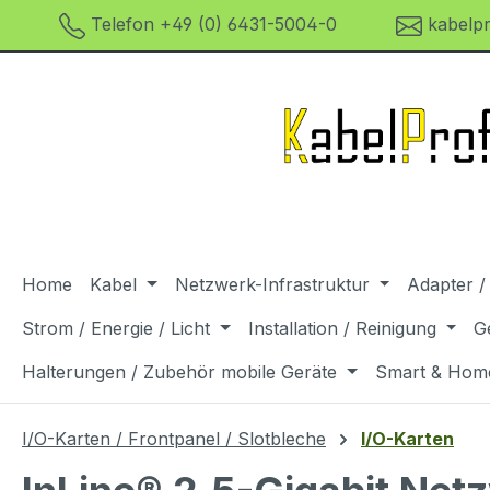
Telefon +49 (0) 6431-5004-0
kabelpr
m Hauptinhalt springen
Zur Suche springen
Zur Hauptnavigation springen
Home
Kabel
Netzwerk-Infrastruktur
Adapter /
Strom / Energie / Licht
Installation / Reinigung
G
Halterungen / Zubehör mobile Geräte
Smart & Hom
I/O-Karten / Frontpanel / Slotbleche
I/O-Karten