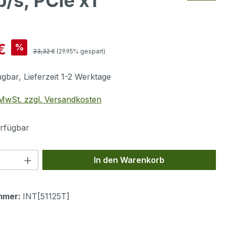
/s, PCIe x1
is:
€
%
Regulärer Preis:
33,32 €
(29.95% gespart)
0
gbar, Lieferzeit 1-2 Werktage
. MwSt. zzgl. Versandkosten
rfügbar
 Anzahl: Gib den gewünschten Wert ein 
In den Warenkorb
mmer:
INT[51125T]