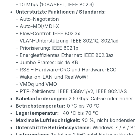
– 10 Mb/s (10BASE-T, IEEE 802.3)
Unterstützte Funktionen / Standards:
– Auto-Negotiation
– Auto-MDI/MDI-X
– Flow-Control: IEEE 802.3x
– VLAN-Unterstützung: IEEE 802.1Q, 802.1ad
– Priorisierung: IEEE 802.1p
– Energieeffizientes Ethernet: IEEE 802.3az
– Jumbo Frames: bis 16 KB
– RSS – Hardware-CRC und Hardware-ECC
– Wake-on-LAN und RealWoW!
– VMDq und VMQ
– PTP-Zeitdienste: IEEE 1588v1/v2, IEEE 802.1AS
Kabelanforderungen:
2,5 Gb/s: Cat-5e oder höher 
Betriebstemperatur:
0 °C bis 70 °C
Lagertemperatur:
–40 °C bis 70 °C
Maximale Luftfeuchtigkeit:
90 %, nicht kondensie
Unterstützte Betriebssysteme:
Windows 7 / 8 / 8.1
Lieferumfang:
1x InLine 2,5-Gigabit Netzwerkkarte,