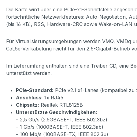
Die Karte wird über eine PCIe-x1-Schnittstelle angeschl
fortschrittliche Netzwerkfeatures: Auto-Negotiation, 
(bis 16 KB), RSS, Hardware-CRC sowie Wake-on-LAN 
Für Virtualisierungsumgebungen werden VMQ, VMDq und IE
Cat.5e-Verkabelung reicht für den 2,5-Gigabit-Betrieb 
Im Lieferumfang enthalten sind eine Treiber-CD, eine 
unterstützt werden.
PCIe-Standard:
PCIe v2.1 x1-Lanes (kompatibel zu 
Anschluss:
1x RJ45
Chipsatz:
Realtek RTL8125B
Unterstützte Geschwindigkeiten:
– 2,5 Gb/s (2.5GBASE-T, IEEE 802.3bz)
– 1 Gb/s (1000BASE-T, IEEE 802.3ab)
– 100 Mb/s (100BASE-TX, IEEE 802.3u)