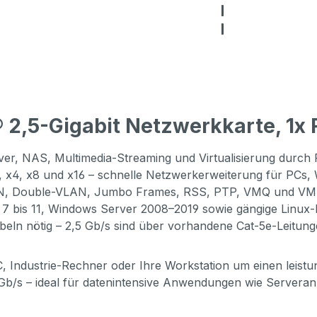
 2,5-Gigabit Netzwerkkarte, 1x R
rver, NAS, Multimedia-Streaming und Virtualisierung durc
 x4, x8 und x16 – schnelle Netzwerkerweiterung für PCs, 
N, Double-VLAN, Jumbo Frames, RSS, PTP, VMQ und VMDq 
7 bis 11, Windows Server 2008–2019 sowie gängige Linux-Di
eln nötig – 2,5 Gb/s sind über vorhandene Cat-5e-Leitung
, Industrie-Rechner oder Ihre Workstation um einen leist
 Gb/s – ideal für datenintensive Anwendungen wie Serveran