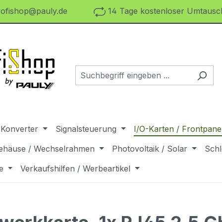
ofishop@pauly.de
14 Tage kostenloser Umtausch
 Konverter
Signalsteuerung
I/O-Karten / Frontpanel
ehäuse / Wechselrahmen
Photovoltaik / Solar
Schl
e
Verkaufshilfen / Werbeartikel