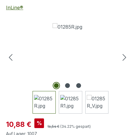
InLine®
Bildergalerie überspringen
Verkaufspreis:
%
10,88 €
Regulärer Preis:
16,54 €
(34.22% gespart)
Auf Lager:
1007