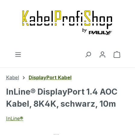
Zum Hauptinhalt springen
Warenk
Kabel
DisplayPort Kabel
InLine® DisplayPort 1.4 AOC
Kabel, 8K4K, schwarz, 10m
InLine®