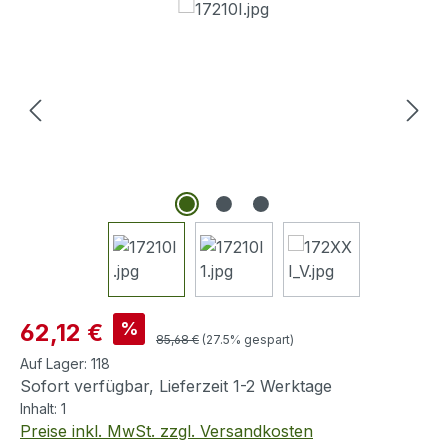
Bildergalerie überspringen
Verkaufspreis:
%
62,12 €
Regulärer Preis:
85,68 €
(27.5% gespart)
Auf Lager:
118
Sofort verfügbar, Lieferzeit 1-2 Werktage
Inhalt:
1
Preise inkl. MwSt. zzgl. Versandkosten