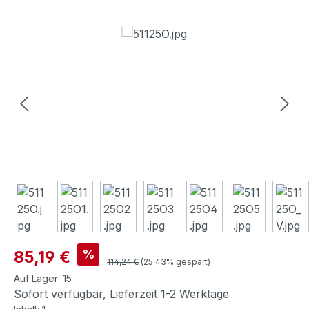
Bildergalerie überspringen
Verkaufspreis:
%
85,19 €
Regulärer Preis:
114,24 €
(25.43% gespart)
Auf Lager:
15
Sofort verfügbar, Lieferzeit 1-2 Werktage