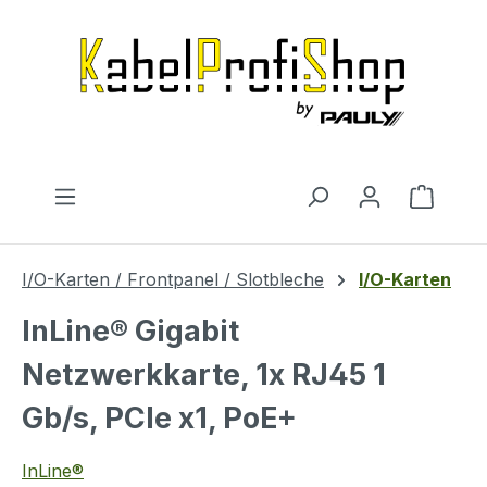
Zum Hauptinhalt springen
Warenk
I/O-Karten / Frontpanel / Slotbleche
I/O-Karten
InLine® Gigabit
Netzwerkkarte, 1x RJ45 1
Gb/s, PCIe x1, PoE+
InLine®