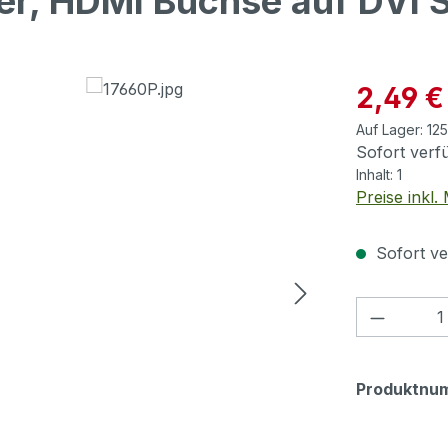
er, HDMI Buchse auf DVI 
Verkaufspre
2,49 €
Auf Lager:
12
Sofort verfü
Inhalt:
1
Preise inkl
Sofort ve
Produkt
Produktnu