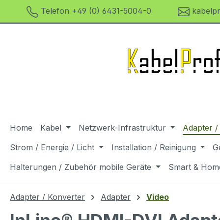
Telefon +49 (0) 6431-5004-0
kabelpr
m Hauptinhalt springen
Zur Suche springen
Zur Hauptnavigation springen
Home
Kabel
Netzwerk-Infrastruktur
Adapter /
Strom / Energie / Licht
Installation / Reinigung
G
Halterungen / Zubehör mobile Geräte
Smart & Hom
Adapter / Konverter
Adapter
Video