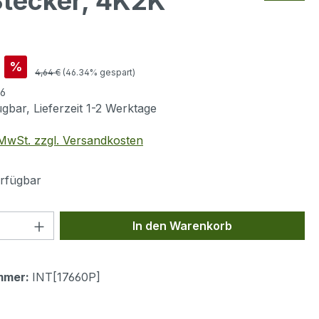
Stecker, 4K2K
is:
%
Regulärer Preis:
4,64 €
(46.34% gespart)
56
gbar, Lieferzeit 1-2 Werktage
. MwSt. zzgl. Versandkosten
rfügbar
 Anzahl: Gib den gewünschten Wert ein 
In den Warenkorb
mmer:
INT[17660P]