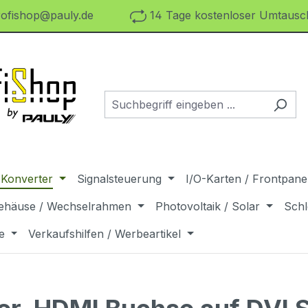
ofishop@pauly.de
14 Tage kostenloser Umtausch
 Konverter
Signalsteuerung
I/O-Karten / Frontpanel
ehäuse / Wechselrahmen
Photovoltaik / Solar
Schl
e
Verkaufshilfen / Werbeartikel