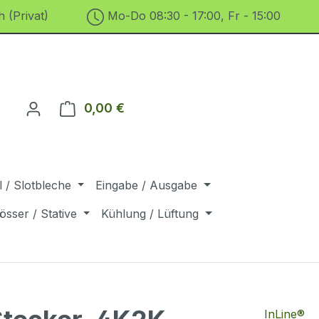
 (Privat)
Mo-Do 08:30 - 17:00, Fr - 15:00
0,00 €
Warenkorb enthält 0 Positionen. D
 / Slotbleche
Eingabe / Ausgabe
össer / Stative
Kühlung / Lüftung
InLine®