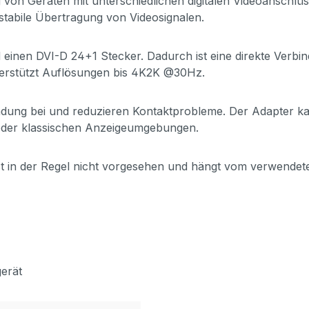
von Geräten mit unterschiedlichen digitalen Videoanschlüs
 stabile Übertragung von Videosignalen.
inen DVI-D 24+1 Stecker. Dadurch ist eine direkte Verbin
terstützt Auflösungen bis 4K2K @30Hz.
bindung bei und reduzieren Kontaktprobleme. Der Adapter
e oder klassischen Anzeigeumgebungen.
st in der Regel nicht vorgesehen und hängt vom verwendet
gerät