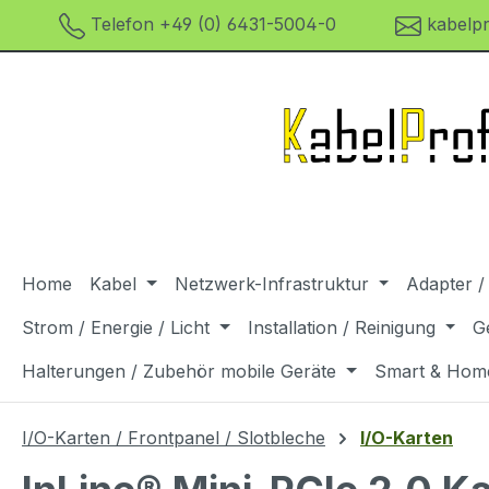
Telefon +49 (0) 6431-5004-0
kabelpr
m Hauptinhalt springen
Zur Suche springen
Zur Hauptnavigation springen
Home
Kabel
Netzwerk-Infrastruktur
Adapter /
Strom / Energie / Licht
Installation / Reinigung
G
Halterungen / Zubehör mobile Geräte
Smart & Hom
I/O-Karten / Frontpanel / Slotbleche
I/O-Karten