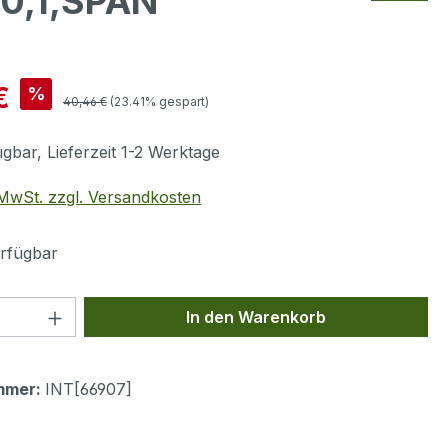
 0,1,SPAN
is:
€
%
Regulärer Preis:
40,46 €
(23.41% gespart)
gbar, Lieferzeit 1-2 Werktage
. MwSt. zzgl. Versandkosten
rfügbar
 Anzahl: Gib den gewünschten Wert ein 
In den Warenkorb
mmer:
INT[66907]