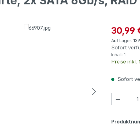
arte, 2x SATA 6Gb/s, RAID
Verkaufspre
30,99 
Auf Lager:
139
Sofort verfü
Inhalt:
1
Preise inkl
Sofort ve
Produkt
Produktnu