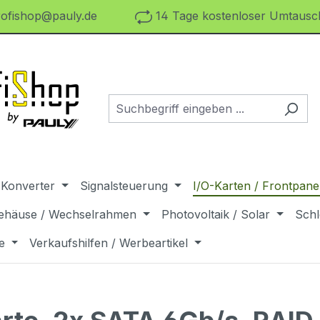
ofishop@pauly.de
14 Tage kostenloser Umtausch
 Konverter
Signalsteuerung
I/O-Karten / Frontpanel
ehäuse / Wechselrahmen
Photovoltaik / Solar
Schl
e
Verkaufshilfen / Werbeartikel