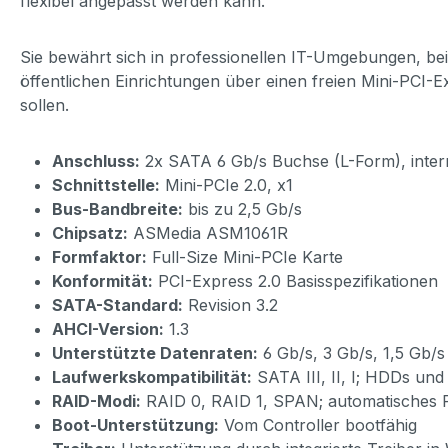
flexibel angepasst werden kann.
Sie bewährt sich in professionellen IT-Umgebungen, be
öffentlichen Einrichtungen über einen freien Mini-PCI
sollen.
Anschluss:
2x SATA 6 Gb/s Buchse (L-Form), intern
Schnittstelle:
Mini-PCIe 2.0, x1
Bus-Bandbreite:
bis zu 2,5 Gb/s
Chipsatz:
ASMedia ASM1061R
Formfaktor:
Full-Size Mini-PCIe Karte
Konformität:
PCI-Express 2.0 Basisspezifikationen
SATA-Standard:
Revision 3.2
AHCI-Version:
1.3
Unterstützte Datenraten:
6 Gb/s, 3 Gb/s, 1,5 Gb/s
Laufwerkskompatibilität:
SATA III, II, I; HDDs un
RAID-Modi:
RAID 0, RAID 1, SPAN; automatisches 
Boot-Unterstützung:
Vom Controller bootfähig