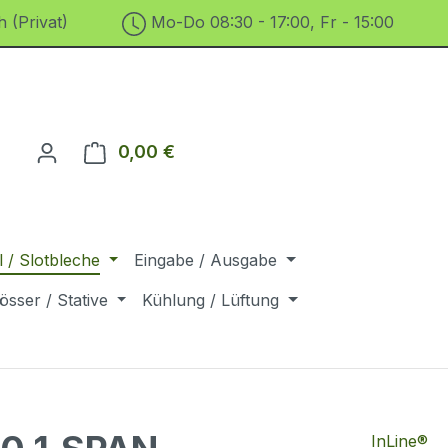
 (Privat)
Mo-Do 08:30 - 17:00, Fr - 15:00
0,00 €
Warenkorb enthält 0 Positionen. D
 / Slotbleche
Eingabe / Ausgabe
össer / Stative
Kühlung / Lüftung
InLine®