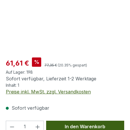
Verkaufspreis:
%
61,61 €
Regulärer Preis:
77,35 €
(20.35% gespart)
Auf Lager:
198
Sofort verfügbar, Lieferzeit 1-2 Werktage
Inhalt:
1
Preise inkl. MwSt. zzgl. Versandkosten
Sofort verfügbar
Produkt Anzahl: Gib den gewünschten We
In den Warenkorb