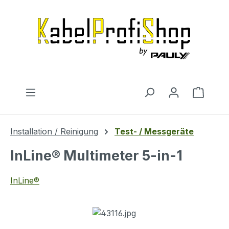
Zum Hauptinhalt springen
Warenk
Installation / Reinigung
Test- / Messgeräte
InLine® Multimeter 5-in-1
InLine®
Bildergalerie überspringen