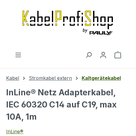
Zum Hauptinhalt springen
Warenk
Kabel
Stromkabel extern
Kaltgerätekabel
InLine® Netz Adapterkabel,
IEC 60320 C14 auf C19, max
10A, 1m
InLine®