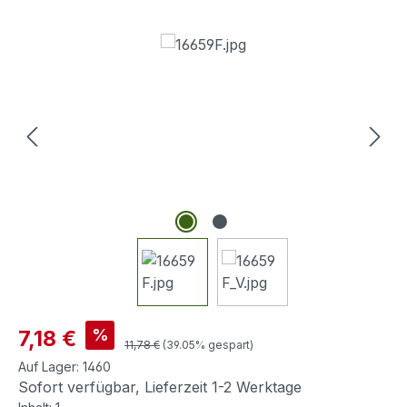
Bildergalerie überspringen
Verkaufspreis:
%
7,18 €
Regulärer Preis:
11,78 €
(39.05% gespart)
Auf Lager:
1460
Sofort verfügbar, Lieferzeit 1-2 Werktage