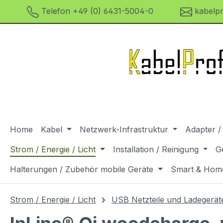
Telefon +49 (0) 6431-5004-0
kabelpr
m Hauptinhalt springen
Zur Suche springen
Zur Hauptnavigation springen
Home
Kabel
Netzwerk-Infrastruktur
Adapter /
Strom / Energie / Licht
Installation / Reinigung
G
Halterungen / Zubehör mobile Geräte
Smart & Hom
Strom / Energie / Licht
USB Netzteile und Ladegerät