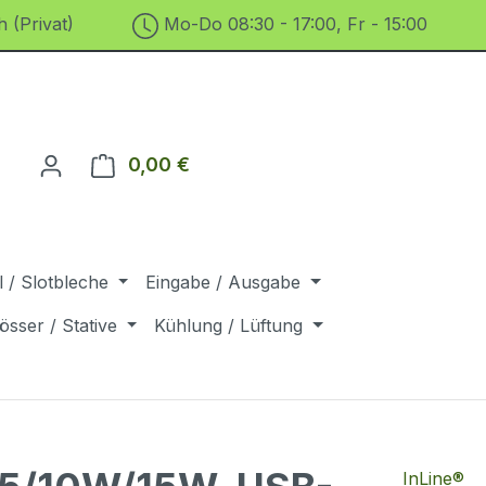
 (Privat)
Mo-Do 08:30 - 17:00, Fr - 15:00
0,00 €
Warenkorb enthält 0 Positionen. D
 / Slotbleche
Eingabe / Ausgabe
össer / Stative
Kühlung / Lüftung
InLine®