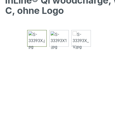
InLine® Qi woodcharge, 
C, ohne Logo
Bildergalerie überspringen