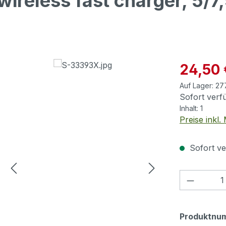
wireless fast charger, 5/
Verkaufspre
24,50 
Auf Lager:
27
Sofort verfü
Inhalt:
1
Preise inkl
Sofort ve
Produkt
Produktnu