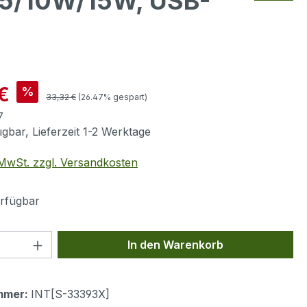
7,5/10W/15W, USB-
is:
€
%
Regulärer Preis:
33,32 €
(26.47% gespart)
7
gbar, Lieferzeit 1-2 Werktage
. MwSt. zzgl. Versandkosten
rfügbar
 Anzahl: Gib den gewünschten Wert ein 
In den Warenkorb
mmer:
INT[S-33393X]