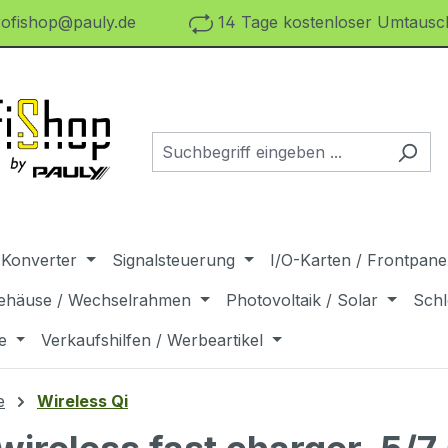
ofishop@pauly.de
14 Tage kostenloser Umtausch
 Konverter
Signalsteuerung
I/O-Karten / Frontpanel
ehäuse / Wechselrahmen
Photovoltaik / Solar
Schl
e
Verkaufshilfen / Werbeartikel
e
Wireless Qi