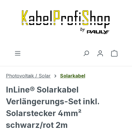
Zum Hauptinhalt springen
Warenk
Photovoltaik / Solar
Solarkabel
InLine® Solarkabel
Verlängerungs-Set inkl.
Solarstecker 4mm²
schwarz/rot 2m