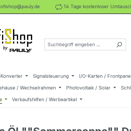
ofishop@pauly.de
14 Tage kostenloser Umtausch
 Konverter
Signalsteuerung
I/O-Karten / Frontpanel
ehäuse / Wechselrahmen
Photovoltaik / Solar
Schl
e
Verkaufshilfen / Werbeartikel