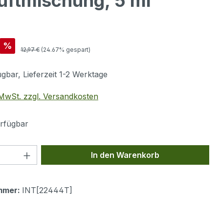
ftmischung, 5 ml
is:
%
Regulärer Preis:
12,97 €
(24.67% gespart)
gbar, Lieferzeit 1-2 Werktage
. MwSt. zzgl. Versandkosten
rfügbar
 Anzahl: Gib den gewünschten Wert ein 
In den Warenkorb
mmer:
INT[22444T]