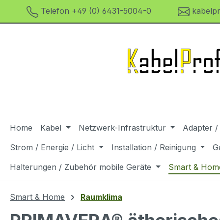
Telefon +49 (0) 6431-5004-0
kabelpr
m Hauptinhalt springen
Zur Suche springen
Zur Hauptnavigation springen
Home
Kabel
Netzwerk-Infrastruktur
Adapter /
Strom / Energie / Licht
Installation / Reinigung
G
Halterungen / Zubehör mobile Geräte
Smart & Hom
Smart & Home
Raumklima