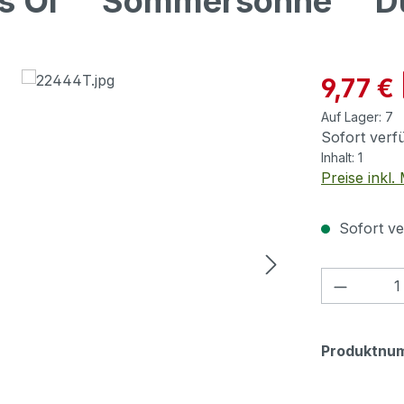
s Öl ""Sommersonne"" Du
Verkaufspre
9,77 €
Auf Lager:
7
Sofort verfü
Inhalt:
1
Preise inkl
Sofort ve
Produkt
Produktnu