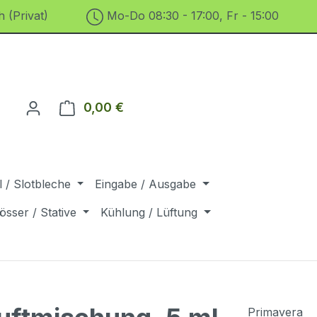
 (Privat)
Mo-Do 08:30 - 17:00, Fr - 15:00
0,00 €
Warenkorb enthält 0 Positionen. D
 / Slotbleche
Eingabe / Ausgabe
össer / Stative
Kühlung / Lüftung
Primavera