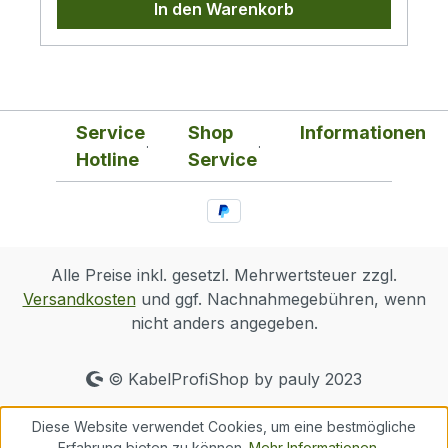
In den Warenkorb
Sie Audiokabel passgenau für Ihre
Anwendung. Die Ausführung für
Stereosignale ermöglicht klare
Kanaltrennung und eine saubere,
reproduzierbare Verarbeitung.In der
Service
Shop
Informationen
industriellen Fertigung, bei Installationen
Hotline
Service
vor Ort und in Serviceeinsätzen ermöglicht
der Stecker eine effiziente Verarbeitung mit
reproduzierbaren Ergebnissen. Er fügt sich
reibungslos in bestehende
Audioverkabelungen in Unternehmen und
Alle Preise inkl. gesetzl. Mehrwertsteuer zzgl.
öffentlichen Einrichtungen ein.Anschluss:
Versandkosten
und ggf. Nachnahmegebühren, wenn
3,5 mm Klinkenstecker, StereoPolzahl: 3-
nicht anders angegeben.
poligVerbindung: LötanschlüsseGehäuse:
PVCSteckerkappe:
schraubbarKabelführung:
© KabelProfiShop by pauly 2023
vorhandenFarbe: Schwarz
Diese Website verwendet Cookies, um eine bestmögliche
Erfahrung bieten zu können.
Mehr Informationen ...