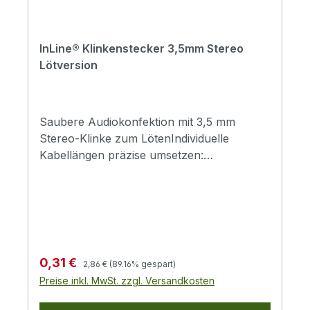
InLine® Klinkenstecker 3,5mm Stereo
Lötversion
Saubere Audiokonfektion mit 3,5 mm
Stereo-Klinke zum LötenIndividuelle
Kabellängen präzise umsetzen:
Lötanschlüsse ermöglichen die passgenaue
Konfektion.Stereo-Signalführung ohne
Umwege: 3-poliger Aufbau für linken und
rechten Kanal.Montage komfortabel
abschließen: Schraubbare Steckerkappe
erleichtert das Verschließen.Ordentliche
Regulärer Preis:
Verkaufspreis:
0,31 €
2,86 €
(89.16% gespart)
Leitungseinführung: Kabelführung
Preise inkl. MwSt. zzgl. Versandkosten
unterstützt einen sauberen Kabelverlauf.Mit
diesem 3,5 mm Stereo-Klinkenstecker löten