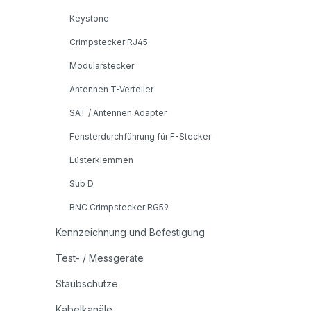
Keystone
Crimpstecker RJ45
Modularstecker
Antennen T-Verteiler
SAT / Antennen Adapter
Fensterdurchführung für F-Stecker
Lüsterklemmen
Sub D
BNC Crimpstecker RG59
Kennzeichnung und Befestigung
Test- / Messgeräte
Staubschutze
Kabelkanäle